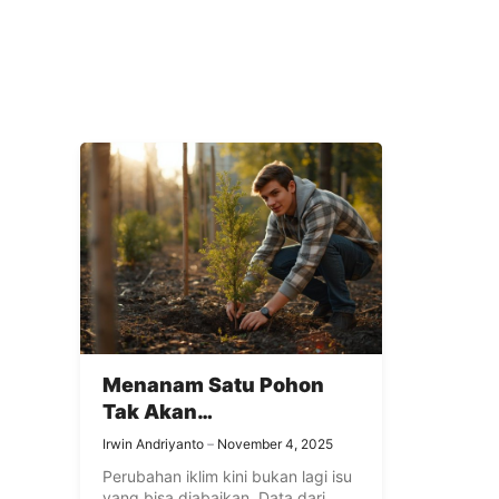
Menanam Satu Pohon
Tak Akan
Menyelamatkan Dunia,
Irwin Andriyanto
November 4, 2025
Tapi Bisa Mengubah Diri
Perubahan iklim kini bukan lagi isu
yang bisa diabaikan. Data dari