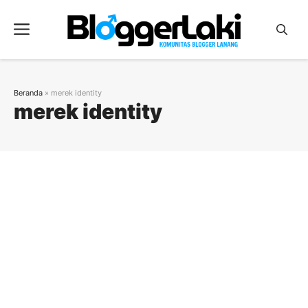
Langsung
ke
Menu
isi
Beranda
»
merek identity
merek identity