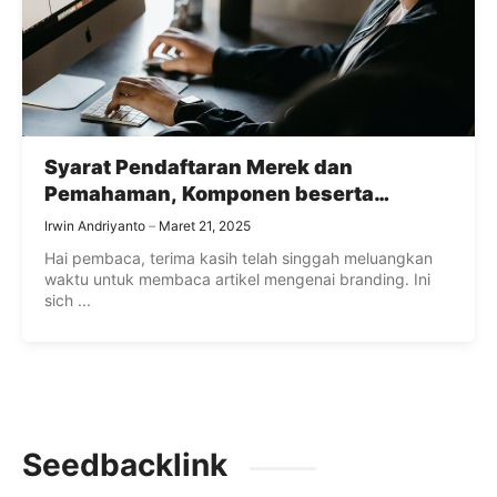
Syarat Pendaftaran Merek dan
Pemahaman, Komponen beserta
Faedah Merek Identity
Irwin Andriyanto
Maret 21, 2025
Hai pembaca, terima kasih telah singgah meluangkan
waktu untuk membaca artikel mengenai branding. Ini
sich ...
Seedbacklink