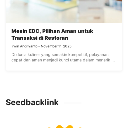
Mesin EDC, Pilihan Aman untuk
Transaksi di Restoran
Irwin Andriyanto
November 11, 2025
Di dunia kuliner yang semakin kompetitif, pelayanan
cepat dan aman menjadi kunci utama dalam menarik ...
Seedbacklink