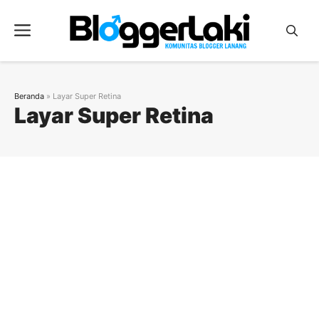
Langsung
ke
Menu
isi
Beranda
»
Layar Super Retina
Layar Super Retina