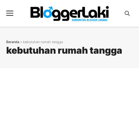
Langsung
ke
Menu
isi
Beranda
»
kebutuhan rumah tangga
kebutuhan rumah tangga