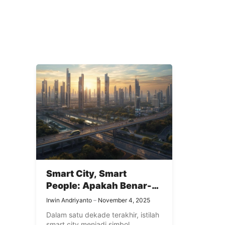
Smart City, Smart
People: Apakah Benar-
Benar Cerdas Mengelola
Irwin Andriyanto
November 4, 2025
Bumi?
Dalam satu dekade terakhir, istilah
smart city menjadi simbol