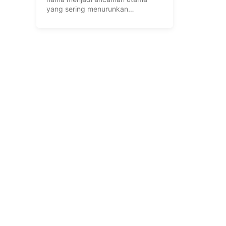
yang sering menurunkan
produktivitas tanaman. Kehadiran
hama ...