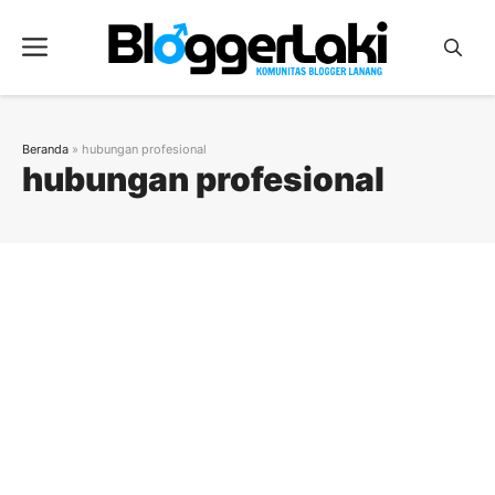
Langsung
ke
Menu
isi
Beranda
»
hubungan profesional
hubungan profesional