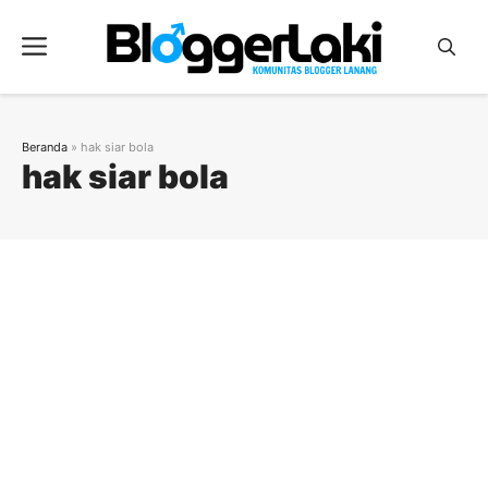
Langsung
ke
Menu
isi
Beranda
»
hak siar bola
hak siar bola