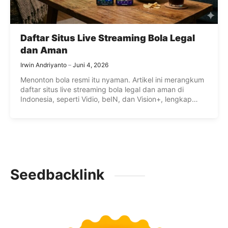
Daftar Situs Live Streaming Bola Legal
dan Aman
Irwin Andriyanto
Juni 4, 2026
Menonton bola resmi itu nyaman. Artikel ini merangkum
daftar situs live streaming bola legal dan aman di
Indonesia, seperti Vidio, beIN, dan Vision+, lengkap
dengan tips menghindari risiko situs ilegal dan panduan
memantau jadwal pertandingan secara akurat.
Seedbacklink