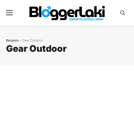
Langsung
ke
Menu
isi
Beranda
»
Gear Outdoor
Gear Outdoor