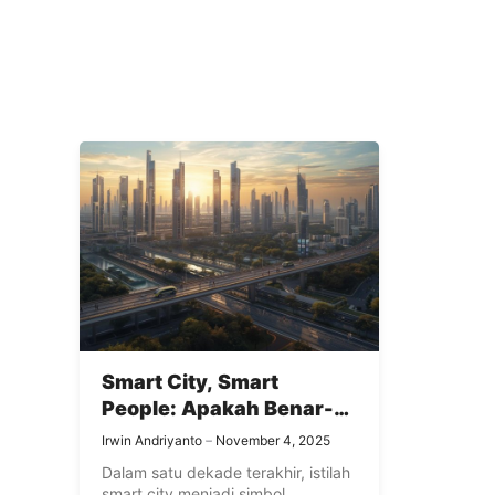
Smart City, Smart
People: Apakah Benar-
Benar Cerdas Mengelola
Irwin Andriyanto
November 4, 2025
Bumi?
Dalam satu dekade terakhir, istilah
smart city menjadi simbol