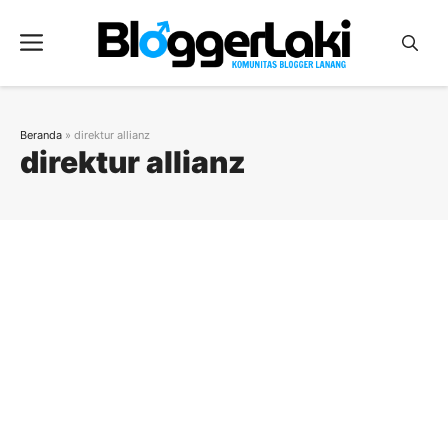
Langsung
ke
Menu
isi
Beranda
»
direktur allianz
direktur allianz