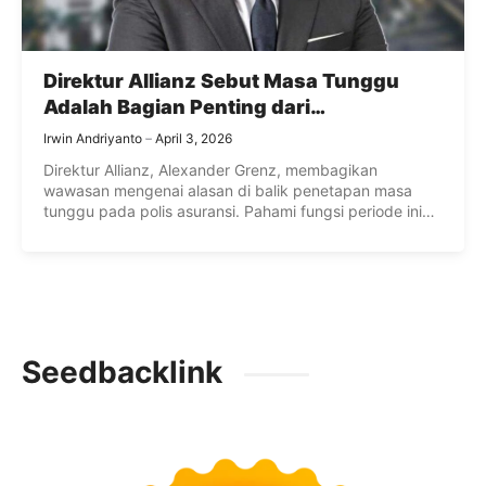
Direktur Allianz Sebut Masa Tunggu
Adalah Bagian Penting dari
Perlindungan
Irwin Andriyanto
April 3, 2026
Direktur Allianz, Alexander Grenz, membagikan
wawasan mengenai alasan di balik penetapan masa
tunggu pada polis asuransi. Pahami fungsi periode ini
agar proses pengajuan klaim Anda berjalan lancar dan
perlindungan finansial keluarga dapat bekerja secara
optimal.
Seedbacklink