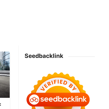
Seedbacklink
: