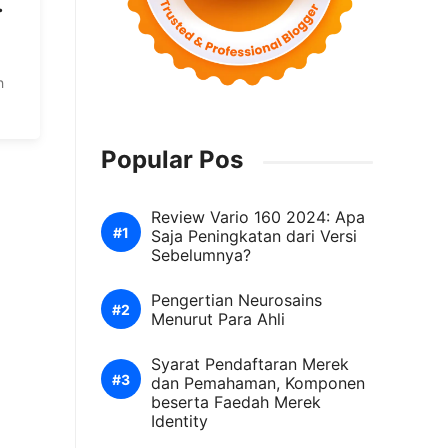
?
h
...
Popular Pos
Review Vario 160 2024: Apa
Saja Peningkatan dari Versi
Sebelumnya?
Pengertian Neurosains
Menurut Para Ahli
Syarat Pendaftaran Merek
dan Pemahaman, Komponen
beserta Faedah Merek
Identity