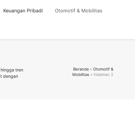
Keuangan Pribadi
Otomotif & Mobilitas
Beranda
»
Otomotif &
 hingga tren
Mobilitas
»
Halaman 2
at dengan