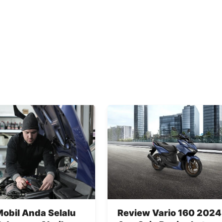
Mobil Anda Selalu
Review Vario 160 2024