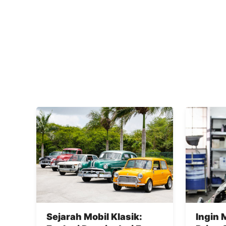
Sejarah Mobil Klasik:
Ingin 