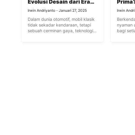
Evolusi Desain dari Era
Prima
1920-an hingga 1970-an
7 Suku
Irwin Andriyanto
Januari 27, 2025
Irwin Andr
Dalam dunia otomotif, mobil klasik
Berkend
tidak sekadar kendaraan, tetapi
nyaman a
sebuah cerminan gaya, teknologi,
bagi set
dan perubahan ...
mencapai 