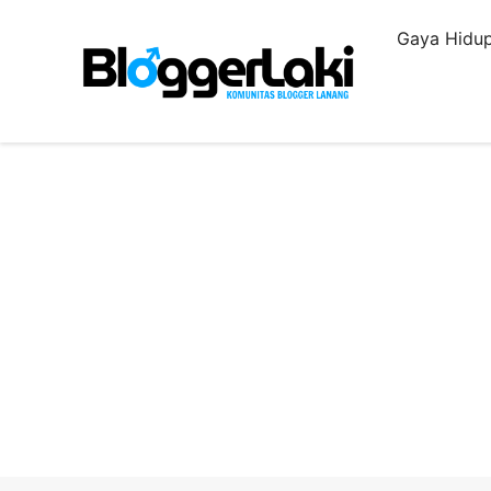
Langsung
Gaya Hidup
ke
isi