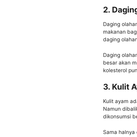
2. Dagin
Daging olaha
makanan bagi
daging olahan
Daging olahan
besar akan m
kolesterol pu
3. Kulit
Kulit ayam a
Namun dibalik
dikonsumsi be
Sama halnya 