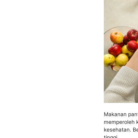
Makanan pant
memperoleh k
kesehatan. B
tinggi.