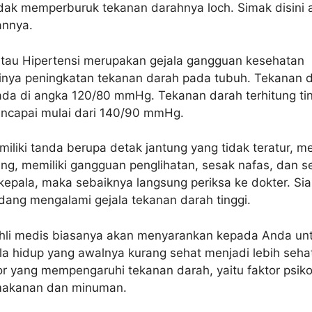
dak memperburuk tekanan darahnya loch. Simak disini 
annya.
 atau Hipertensi merupakan gejala gangguan kesehatan
dinya peningkatan tekanan darah pada tubuh. Tekanan 
ada di angka 120/80 mmHg. Tekanan darah terhitung ti
encapai mulai dari 140/90 mmHg.
iliki tanda berupa detak jantung yang tidak teratur, m
ing, memiliki gangguan penglihatan, sesak nafas, dan s
kepala, maka sebaiknya langsung periksa ke dokter. Si
dang mengalami gejala tekanan darah tinggi.
ahli medis biasanya akan menyarankan kepada Anda un
a hidup yang awalnya kurang sehat menjadi lebih seha
r yang mempengaruhi tekanan darah, yaitu faktor psiko
 makanan dan minuman.