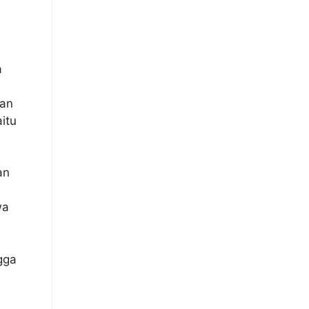
a
nan
itu
an
wa
gga