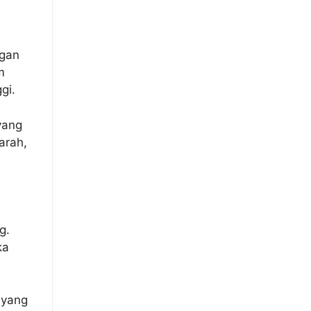
ngan
m
gi.
yang
arah,
g.
ka
 yang