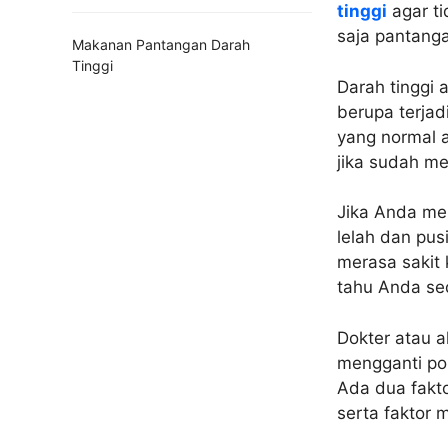
tinggi
agar ti
saja pantang
Makanan Pantangan Darah
Tinggi
Darah tinggi
berupa terja
yang normal 
jika sudah m
Jika Anda mem
lelah dan pus
merasa sakit 
tahu Anda se
Dokter atau 
mengganti pol
Ada dua fakto
serta faktor