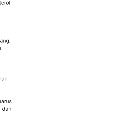
terol
rang.
h
nan
harus
, dan