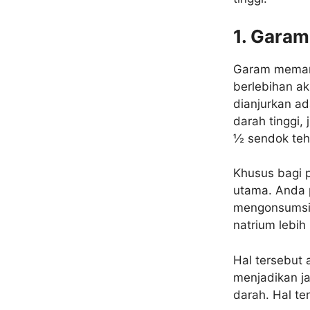
1. Garam
Garam memang
berlebihan a
dianjurkan ad
darah tinggi,
½ sendok teh
Khusus bagi 
utama. Anda 
mengonsumsi 
natrium lebih
Hal tersebut
menjadikan j
darah. Hal t