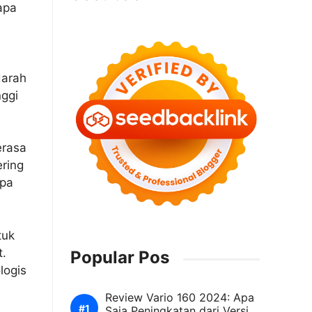
apa
darah
nggi
erasa
ering
apa
tuk
t.
Popular Pos
logis
Review Vario 160 2024: Apa
Saja Peningkatan dari Versi