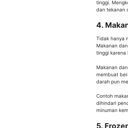
tinggi. Mengk
dan tekanan 
4. Maka
Tidak hanya 
Makanan dan 
tinggi karena
Makanan dan 
membuat bera
darah pun me
Contoh makan
dihindari pen
minuman kema
5. Froze